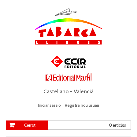
Castellano
-
Valencià
Iniciar sessió
Registre nou usuari
Carret
0 articles