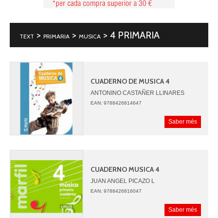
>
>
> 4 PRIMARIA
TEXT
PRIMARIA
MUSICA
CUADERNO DE MUSICA 4
ANTONINO CASTAÑER LLINARES
MERCEDES FEMENIA SIMO
EAN: 9788426814647
M. ANGEL IBIZA ZARAGOZA
SONIA SANCHEZ LOPEZ
Saber més
CUADERNO MUSICA 4
JUAN ANGEL PICAZO L
EAN: 9788426816047
Saber més