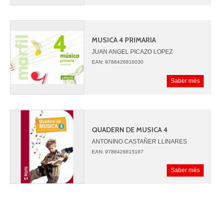
MUSICA 4 PRIMARIA
JUAN ANGEL PICAZO LOPEZ
EAN: 9788426816030
Saber més
QUADERN DE MUSICA 4
ANTONINO CASTAÑER LLINARES
MERCEDES FEMENIA SIMO
EAN: 9788426815187
M. ANGEL IBIZA ZARAGOZA
SONIA SANCHEZ LOPEZ
Saber més