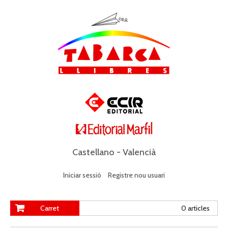
Castellano
-
Valencià
Iniciar sessió
Registre nou usuari
Carret
0 articles