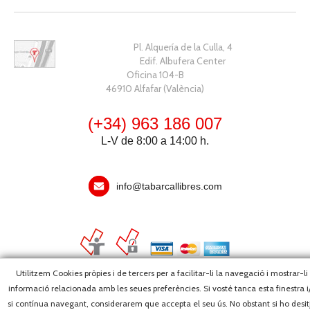
Pl. Alquería de la Culla, 4
Edif. Albufera Center
Oficina 104-B
46910 Alfafar (València)
(+34) 963 186 007
L-V de 8:00 a 14:00 h.
info@tabarcallibres.com
Utilitzem Cookies pròpies i de tercers per a facilitar-li la navegació i mostrar-li
informació relacionada amb les seues preferències. Si vosté tanca esta finestra i
Copyright, 2026 © Editorial Tabarca Llibres, S.L. · Tots els drets
si contínua navegant, considerarem que accepta el seu ús. No obstant si ho desit