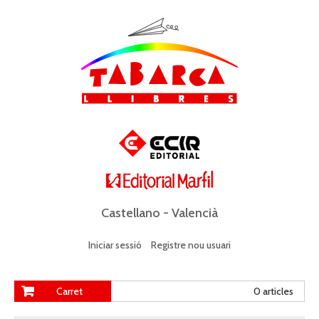
Castellano
-
Valencià
Iniciar sessió
Registre nou usuari
Carret
0 articles