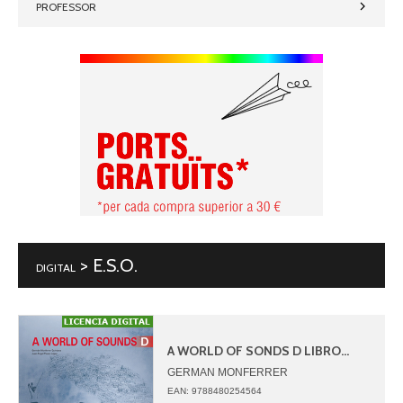
PROFESSOR
> E.S.O.
DIGITAL
A WORLD OF SONDS D LIBRO...
GERMAN MONFERRER
JUAN ANGEL PICAZO
EAN: 9788480254564