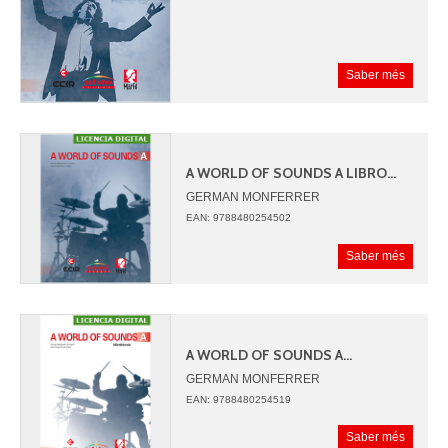
Saber més
A WORLD OF SOUNDS A LIBRO...
GERMAN MONFERRER
JUAN ANGEL PICAZO
EAN: 9788480254502
Saber més
A WORLD OF SOUNDS A...
GERMAN MONFERRER
JUAN ANGEL PICAZO
EAN: 9788480254519
Saber més