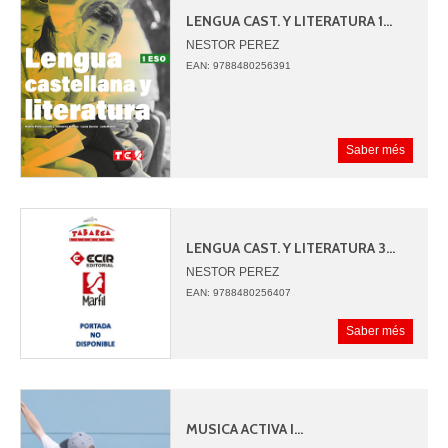
LENGUA CAST. Y LITERATURA 1...
NESTOR PEREZ
VERONICA ARENAS
EAN: 9788480256391
LUCIA GARCIA
LOLA MUÑOZ
Saber més
LENGUA CAST. Y LITERATURA 3...
NESTOR PEREZ
VERONICA ARENAS
EAN: 9788480256407
LUCIA GARCIA
LOLA MUÑOZ
Saber més
MUSICA ACTIVA I...