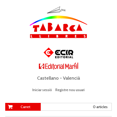
Castellano
-
Valencià
Iniciar sessió
Registre nou usuari
Carret
0 articles