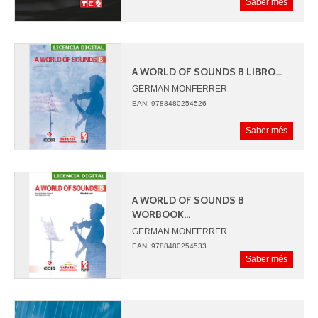
Saber més
A WORLD OF SOUNDS B LIBRO...
GERMAN MONFERRER
JUAN ANGEL PICAZO
EAN: 9788480254526
Saber més
A WORLD OF SOUNDS B
WORBOOK...
GERMAN MONFERRER
JUAN ANGEL PICAZO
EAN: 9788480254533
Saber més