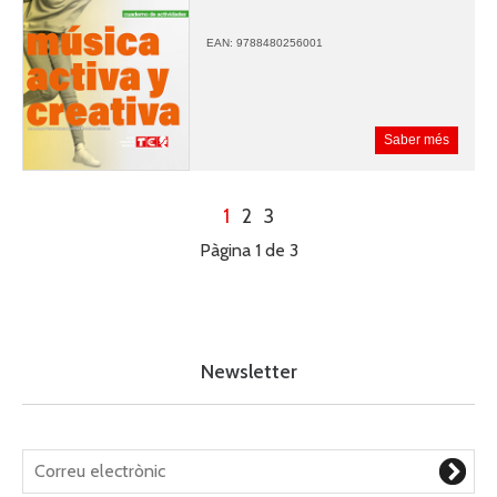
EAN: 9788480256001
Saber més
1
2
3
Pàgina 1 de 3
Newsletter