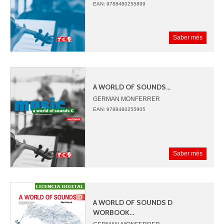
JUAN ANGEL PICAZO
EAN: 9788480255899
Saber més
A WORLD OF SOUNDS...
GERMAN MONFERRER
JUAN ANGEL PICAZO
EAN: 9788480255905
Saber més
A WORLD OF SOUNDS D
WORBOOK...