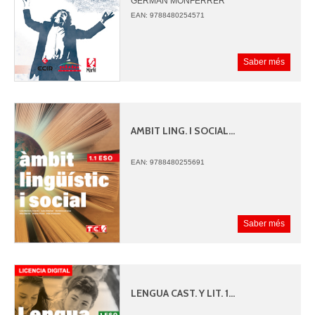
GERMAN MONFERRER
JUAN ANGEL PICAZO
EAN: 9788480254571
Saber més
AMBIT LING. I SOCIAL...
EAN: 9788480255691
Saber més
LENGUA CAST. Y LIT. 1...