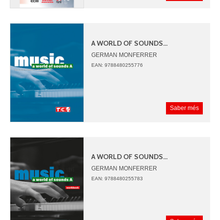
A WORLD OF SOUNDS...
GERMAN MONFERRER
JUAN ANGEL PICAZO
EAN: 9788480255776
Saber més
A WORLD OF SOUNDS...
GERMAN MONFERRER
JUAN ANGEL PICAZO
EAN: 9788480255783