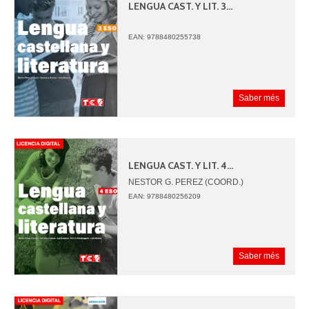
LENGUA CAST. Y LIT. 3...
EAN: 9788480255738
Saber més
LENGUA CAST. Y LIT. 4...
NESTOR G. PEREZ (COORD.)
VERONICA ARENAS
EAN: 9788480256209
LUCIA GARCIA
HECTOR MONTEAGUDO
MA. DOLORES MUÑOZ
Saber més