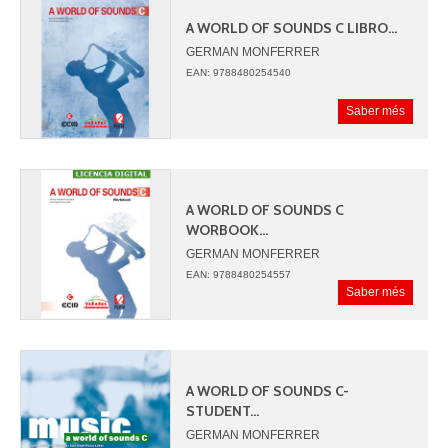
A WORLD OF SOUNDS C LIBRO...
GERMAN MONFERRER
JUAN ANGEL PICAZO
EAN: 9788480254540
Saber més
A WORLD OF SOUNDS C
WORBOOK...
GERMAN MONFERRER
JUAN ANGEL PICAZO
EAN: 9788480254557
Saber més
A WORLD OF SOUNDS C-
STUDENT...
GERMAN MONFERRER