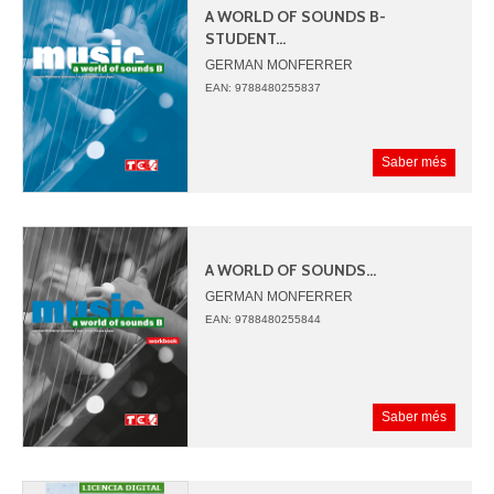
A WORLD OF SOUNDS B-
STUDENT...
GERMAN MONFERRER
JUAN ANGEL PICAZO
EAN: 9788480255837
Saber més
A WORLD OF SOUNDS...
GERMAN MONFERRER
JUAN ANGEL PICAZO
EAN: 9788480255844
Saber més