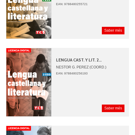
EAN: 9788480255721
Saber més
LENGUA CAST. Y LIT. 2...
NESTOR G. PEREZ (COORD.)
VERONICA ARENAS
EAN: 9788480256193
LUCIA GARCIA
MA.DOLORES MUÑOZ
Saber més