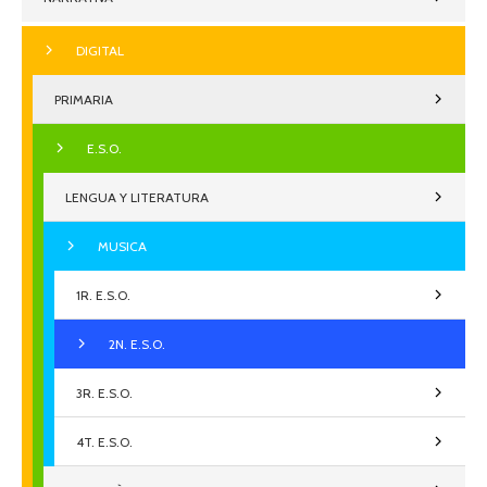
DIGITAL
PRIMARIA
E.S.O.
LENGUA Y LITERATURA
MUSICA
1R. E.S.O.
2N. E.S.O.
3R. E.S.O.
4T. E.S.O.