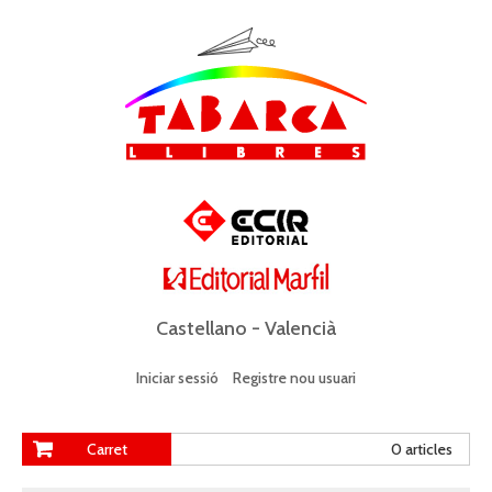
Castellano
-
Valencià
Iniciar sessió
Registre nou usuari
Carret
0 articles