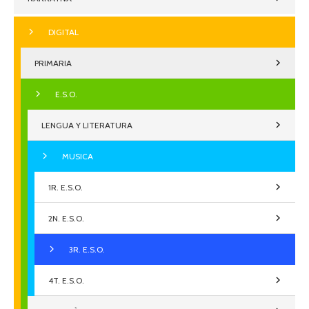
DIGITAL
PRIMARIA
E.S.O.
LENGUA Y LITERATURA
MUSICA
1R. E.S.O.
2N. E.S.O.
3R. E.S.O.
4T. E.S.O.