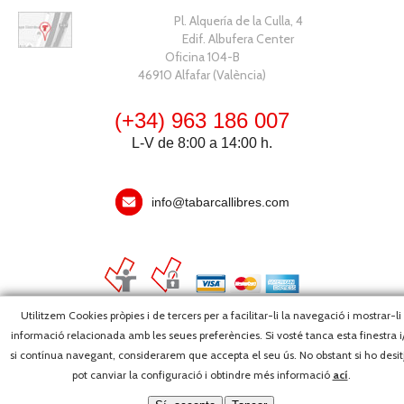
Pl. Alquería de la Culla, 4
Edif. Albufera Center
Oficina 104-B
46910 Alfafar (València)
(+34) 963 186 007
L-V de 8:00 a 14:00 h.
info@tabarcallibres.com
Utilitzem Cookies pròpies i de tercers per a facilitar-li la navegació i mostrar-li
informació relacionada amb les seues preferències. Si vosté tanca esta finestra i
Copyright, 2026 © Editorial Tabarca Llibres, S.L. · Tots els drets
si contínua navegant, considerarem que accepta el seu ús. No obstant si ho desit
reservats ·
Webmaster
pot canviar la configuració i obtindre més informació
ací
.