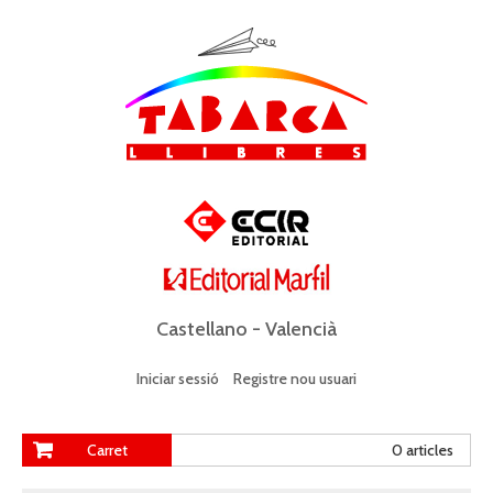
Castellano
-
Valencià
Iniciar sessió
Registre nou usuari
Carret
0 articles