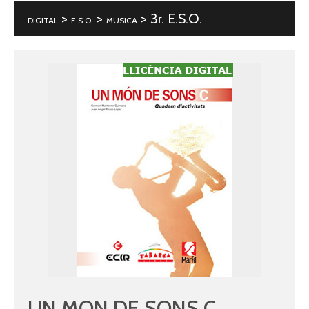
>
>
> 3r. E.S.O.
DIGITAL
E.S.O.
MUSICA
UN MON DE SONS C