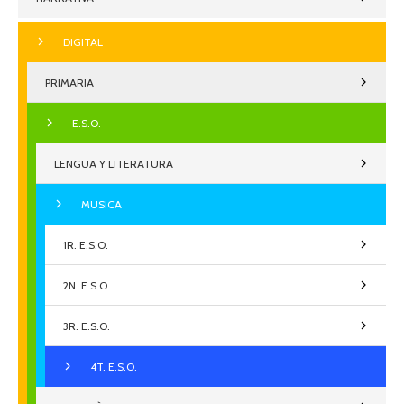
DIGITAL
PRIMARIA
E.S.O.
LENGUA Y LITERATURA
MUSICA
1R. E.S.O.
2N. E.S.O.
3R. E.S.O.
4T. E.S.O.