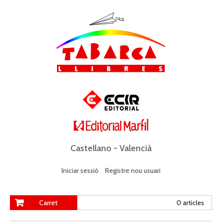
Castellano
-
Valencià
Iniciar sessió
Registre nou usuari
Carret
0 articles