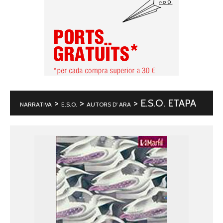
>
>
> E.S.O. ETAPA
NARRATIVA
E.S.O.
AUTORS D' ARA