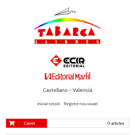
Castellano
-
Valencià
Iniciar sessió
Registre nou usuari
Carret
0 articles