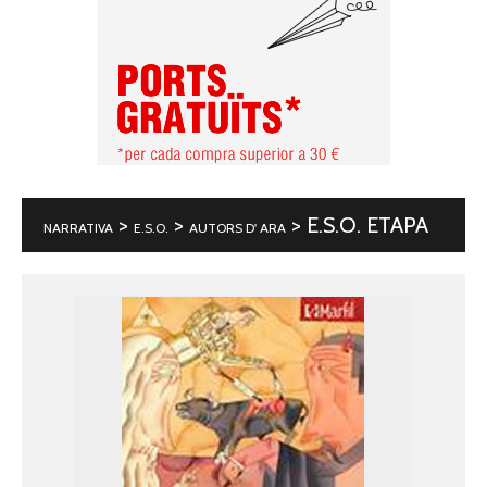
>
>
> E.S.O. ETAPA
NARRATIVA
E.S.O.
AUTORS D' ARA