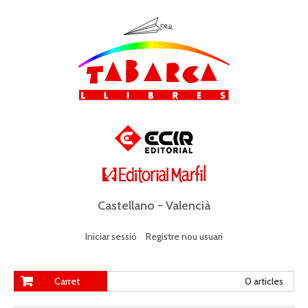
Castellano
-
Valencià
Iniciar sessió
Registre nou usuari
Carret
0 articles