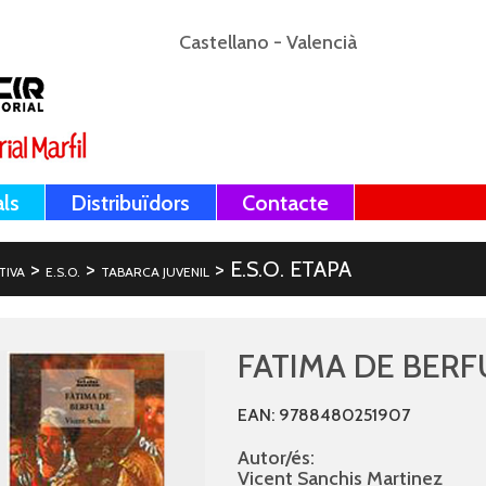
Castellano
-
Valencià
als
Distribuïdors
Contacte
>
>
> E.S.O. ETAPA
TIVA
E.S.O.
TABARCA JUVENIL
FATIMA DE BERF
EAN: 9788480251907
Autor/és:
Vicent Sanchis Martinez