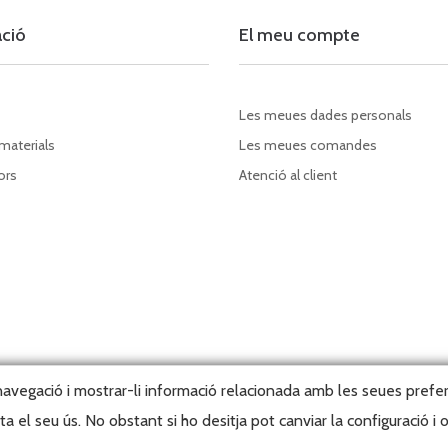
ació
El meu compte
Les meues dades personals
 materials
Les meues comandes
ors
Atenció al client
a navegació i mostrar-li informació relacionada amb les seues prefe
 el seu ús. No obstant si ho desitja pot canviar la configuració i
right, 2026 © Editorial Tabarca Llibres, S.L. · Tots els drets reservats ·
Webma