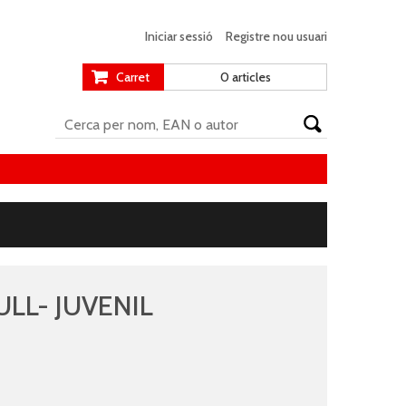
Iniciar sessió
Registre nou usuari
Carret
0 articles
ULL- JUVENIL