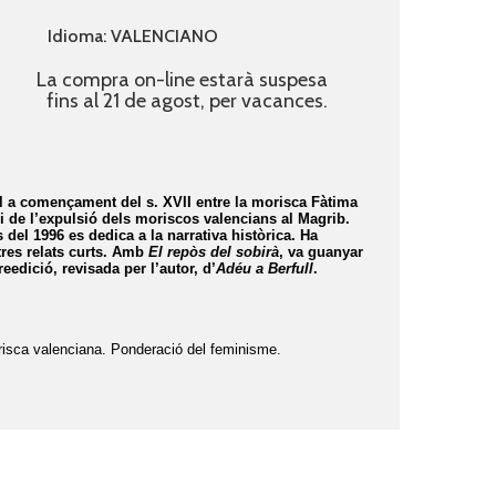
Idioma: VALENCIANO
La compra on-line estarà suspesa
fins al 21 de agost, per vacances.
ull a començament del s. XVII entre la morisca Fàtima
di de l’expulsió dels moriscos valencians al Magrib.
 del 1996 es dedica a la narrativa històrica. Ha
tres relats curts. Amb
El repòs del sobirà
, va guanyar
eedició, revisada per l’autor, d’
Adéu a Berfull
.
orisca valenciana. Ponderació del feminisme.