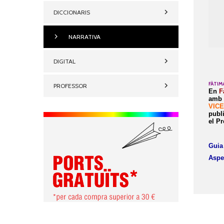
DICCIONARIS
NARRATIVA
DIGITAL
FÀTIM
PROFESSOR
En
F
amb 
VIC
publ
el Pr
Guia 
Aspe