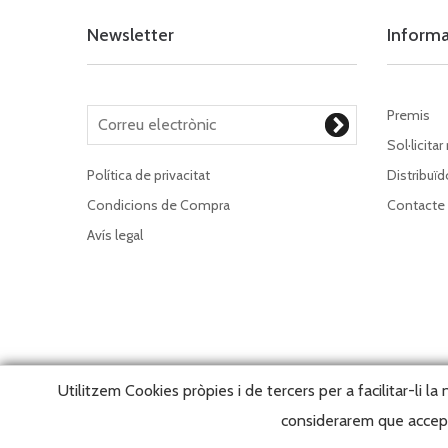
Newsletter
Inform
Premis
Sol·licitar
Política de privacitat
Distribuïd
Condicions de Compra
Contacte
Avís legal
Utilitzem Cookies pròpies i de tercers per a facilitar-li l
considerarem que accepta
Copy