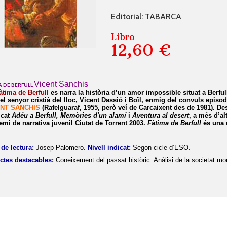
Editorial: TABARCA
Libro
12,60 €
Vicent Sanchis
A DE BERFULL
àtima de Berfull
es narra la història d’un amor impossible situat a Berf
el senyor cristià del lloc, Vicent Dassió i Boïl, enmig del convuls episo
ENT SANCHIS
(Rafelguaraf, 1955, però veí de Carcaixent des de 1981). Des
icat
Adéu a Berfull, Memòries d'un alamí
i
Aventura al desert
, a més d’al
emi de narrativa juvenil Ciutat de Torrent 2003.
Fàtima de Berfull
és una r
de lectura:
Josep Palomero.
Nivell indicat:
Segon cicle d’ESO.
ctes destacables:
Coneixement del passat històric. Anàlisi de la societat m