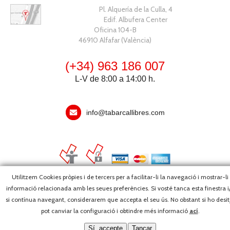
Pl. Alquería de la Culla, 4
Edif. Albufera Center
Oficina 104-B
46910 Alfafar (València)
(+34) 963 186 007
L-V de 8:00 a 14:00 h.
info@tabarcallibres.com
Utilitzem Cookies pròpies i de tercers per a facilitar-li la navegació i mostrar-li
informació relacionada amb les seues preferències. Si vosté tanca esta finestra i
Copyright, 2026 © Editorial Tabarca Llibres, S.L. · Tots els drets
si contínua navegant, considerarem que accepta el seu ús. No obstant si ho desit
reservats ·
Webmaster
pot canviar la configuració i obtindre més informació
ací
.
Sí, accepte
Tancar