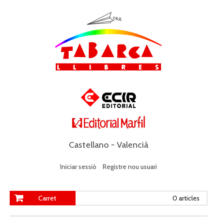
Castellano
-
Valencià
Iniciar sessió
Registre nou usuari
Carret
0 articles