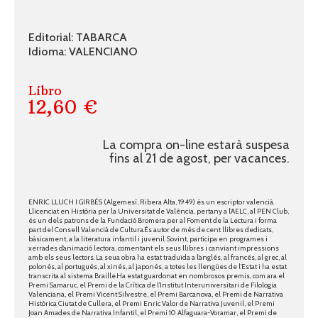
Editorial: TABARCA
Idioma: VALENCIANO
Libro
12,60 €
La compra on-line estarà suspesa
fins al 21 de agost, per vacances.
ENRIC LLUCH I GIRBÉS (Algemesí, Ribera Alta, 1949) és un escriptor valencià.
Llicenciat en Història per la Universitat de València, pertany a l’AELC, al PEN Club,
és un dels patrons de la Fundació Bromera per al Foment de la Lectura i forma
part del Consell Valencià de Cultura.És autor de més de cent llibres dedicats,
bàsicament, a la literatura infantil i juvenil. Sovint, participa en programes i
xerrades d’animació lectora, comentant els seus llibres i canviant impressions
amb els seus lectors. La seua obra ha estat traduïda a l’anglés, al francés, al grec, al
polonés, al portugués, al xinés, al japonés, a totes les llengües de l’Estat i ha estat
transcrita al sistema Braille.Ha estat guardonat en nombrosos premis, com ara el
Premi Samaruc, el Premi de la Crítica de l’Institut Interuniversitari de Filologia
Valenciana, el Premi Vicent Silvestre, el Premi Barcanova, el Premi de Narrativa
Històrica Ciutat de Cullera, el Premi Enric Valor de Narrativa Juvenil, el Premi
Joan Amades de Narrativa Infantil, el Premi 10 Alfaguara-Voramar, el Premi de