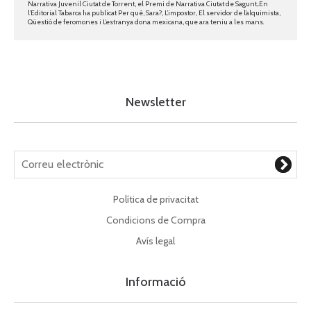
Narrativa Juvenil Ciutat de Torrent, el Premi de Narrativa Ciutat de Sagunt...En
l’Editorial Tabarca ha publicat Per què, Sara?, L’impostor, El servidor de l’alquimista,
Qüestió de feromones i L’estranya dona mexicana, que ara teniu a les mans.
Newsletter
Política de privacitat
Condicions de Compra
Avís legal
Informació