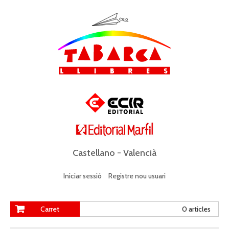
Castellano
-
Valencià
Iniciar sessió
Registre nou usuari
Carret
0 articles