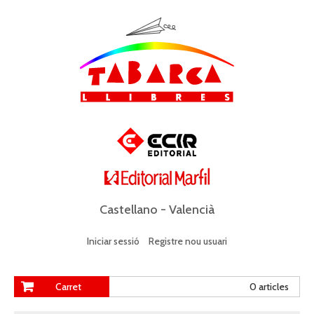
Castellano
-
Valencià
Iniciar sessió
Registre nou usuari
Carret
0 articles