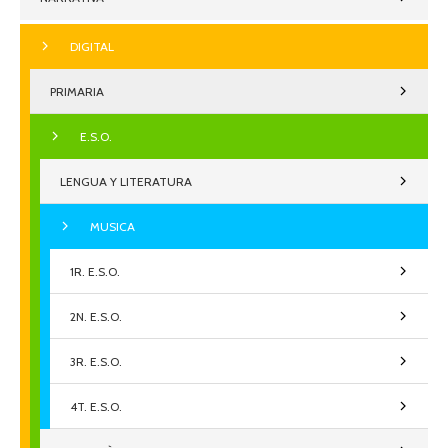
DIGITAL
PRIMARIA
E.S.O.
LENGUA Y LITERATURA
MUSICA
1R. E.S.O.
2N. E.S.O.
3R. E.S.O.
4T. E.S.O.