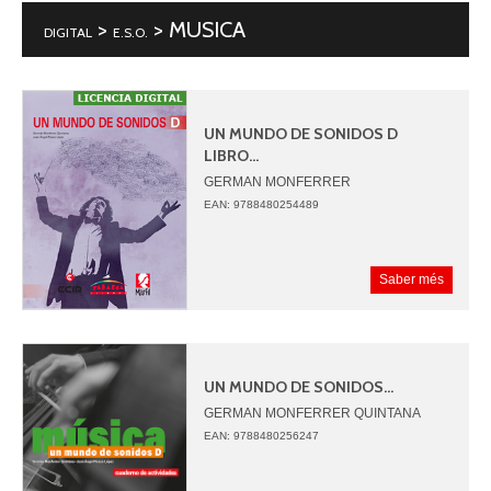
>
> MUSICA
DIGITAL
E.S.O.
UN MUNDO DE SONIDOS D
LIBRO...
GERMAN MONFERRER
JUAN ANGEL PICAZO
EAN: 9788480254489
Saber més
UN MUNDO DE SONIDOS...
GERMAN MONFERRER QUINTANA
JUAN ANGEL PICAZO LOPEZ
EAN: 9788480256247