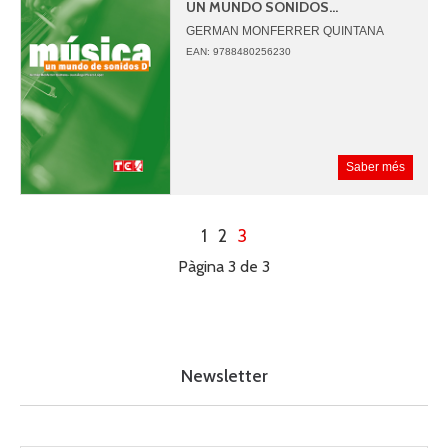
UN MUNDO SONIDOS...
GERMAN MONFERRER QUINTANA
JUAN ANGEL PICAZO LOPEZ
EAN: 9788480256230
Saber més
1
2
3
Pàgina 3 de 3
Newsletter