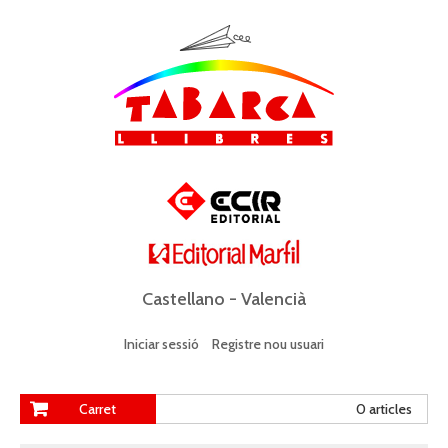
Castellano
-
Valencià
Iniciar sessió
Registre nou usuari
Carret
0 articles