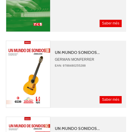
Saber més
UN MUNDO SONIDOS...
GERMAN MONFERRER
JUAN ANGEL PICAZO
EAN: 9788480255288
Saber més
UN MUNDO SONIDOS...