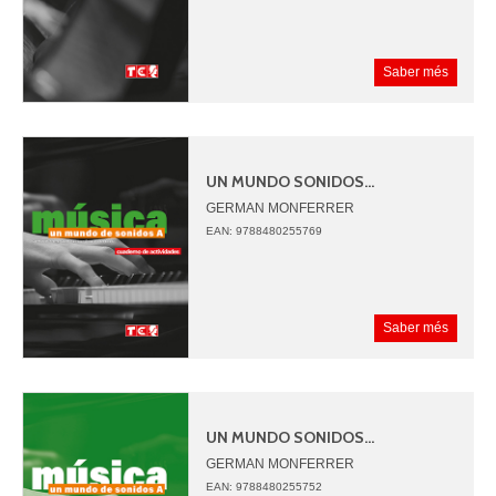
Saber més
UN MUNDO SONIDOS...
GERMAN MONFERRER
JUAN ANGEL PICAZO
EAN: 9788480255769
Saber més
UN MUNDO SONIDOS...
GERMAN MONFERRER
JUAN ANGEL PICAZO
EAN: 9788480255752