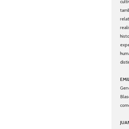
cult
tamb
rela
real
hist
expe
huma
disti
EMI
Gene
Blas
como
JUA