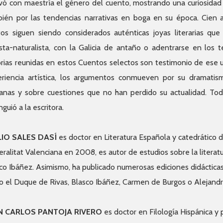
ivó con maestría el género del cuento, mostrando una curiosidad 
ién por las tendencias narrativas en boga en su época. Cien a
tos siguen siendo considerados auténticas joyas literarias que
ista-naturalista, con la Galicia de antaño o adentrarse en los t
orias reunidas en estos Cuentos selectos son testimonio de ese u
riencia artística, los argumentos conmueven por su dramatism
nas y sobre cuestiones que no han perdido su actualidad. Todo 
nguió a la escritora.
LIO SALES DASÍ
es doctor en Literatura Española y catedrático 
ralitat Valenciana en 2008, es autor de estudios sobre la literat
co Ibáñez. Asimismo, ha publicado numerosas ediciones didácticas
 el Duque de Rivas, Blasco Ibáñez, Carmen de Burgos o Alejand
N CARLOS PANTOJA RIVERO
es doctor en Filología Hispánica y 