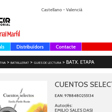
Castellano
-
Valencià
als
Distribuïdors
Contacte
>
>
> BATX. ETAPA
TIVA
BATXILLERAT
GUIES DE LECTURA
CUENTOS SELEC
EAN: 9788480255134
Autor/és:
EMILIO SALES DASI