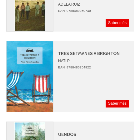
ADELA RUIZ
MANEL SANCHEZ
EAN: 9788480250740
Saber més
TRES SETMANES A BRIGHTON
NATI P
EAN: 9788480254922
Saber més
UENDOS