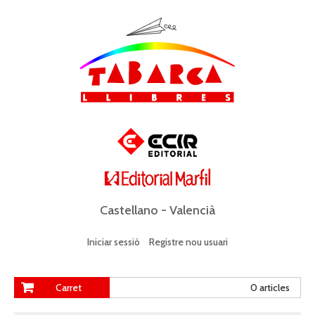
Castellano
-
Valencià
Iniciar sessió
Registre nou usuari
Carret
0 articles