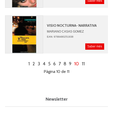
Saber més
VISIO NOCTURNA- NARRATIVA
MARIANO CASAS GOMEZ
EAN: 9788480251938
Saber més
1
2
3
4
5
6
7
8
9
10
11
Pàgina 10 de 11
Newsletter