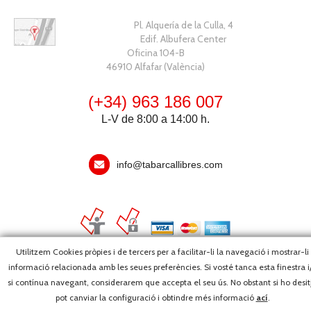
Pl. Alquería de la Culla, 4
Edif. Albufera Center
Oficina 104-B
46910 Alfafar (València)
(+34) 963 186 007
L-V de 8:00 a 14:00 h.
info@tabarcallibres.com
Utilitzem Cookies pròpies i de tercers per a facilitar-li la navegació i mostrar-li
informació relacionada amb les seues preferències. Si vosté tanca esta finestra i
Copyright, 2026 © Editorial Tabarca Llibres, S.L. · Tots els drets
si contínua navegant, considerarem que accepta el seu ús. No obstant si ho desit
reservats ·
Webmaster
pot canviar la configuració i obtindre més informació
ací
.