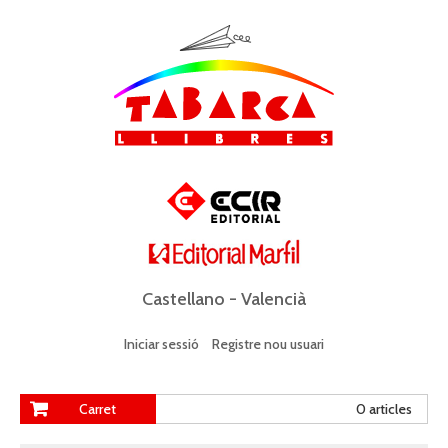
Castellano
-
Valencià
Iniciar sessió
Registre nou usuari
Carret
0 articles